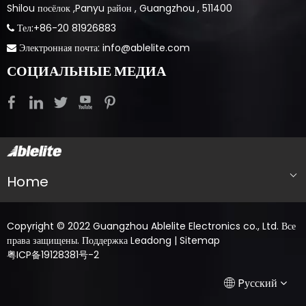
Shilou посёлок ,Panyu район , Guangzhou , 511400
​​​​​ Тел:+86-20 81926883

Электронная почта:
info@ablelite.com

СОЦИАЛЬНЫЕ МЕДИА
Home
Copyright © 2022 Guangzhou Ablelite Electronics co., Ltd. Все
права защищены. Поддержка
Leadong
|
Sitemap
粤ICP备19128381号-2
English
简体中文
Pусский
Français