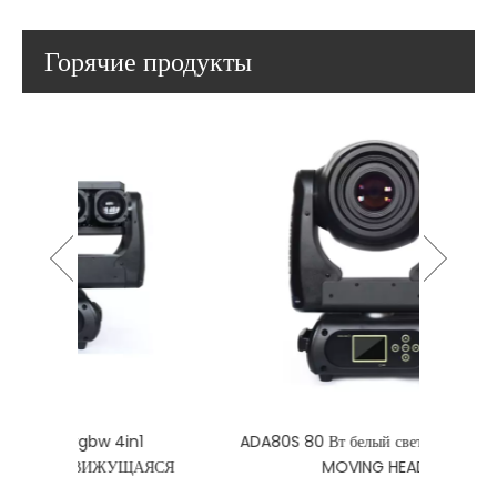
Горячие продукты
in1
ADA80S 80 Вт белый светодиод SPOT
BEA
ЩАЯСЯ
MOVING HEAD
СВЕТ