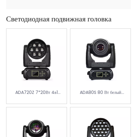
Светодиодная подвижная головка
ADA720Z 7*20Вт 4в1
ADA80S 80 Вт белый
светодиодная протирочная
светодиод SPOT MOVING
головка с масштабированием
HEAD