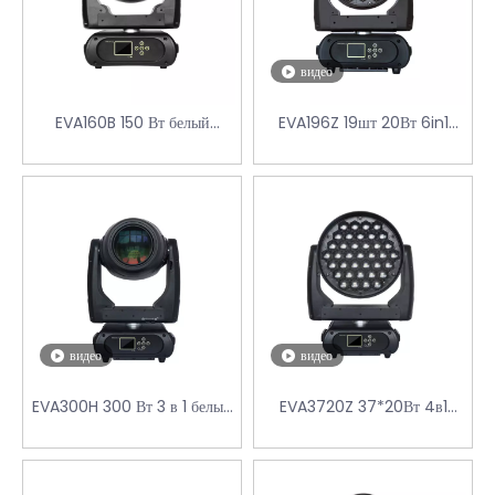
видео
EVA160B 150 Вт белый
EVA196Z 19шт 20Вт 6in1
светодиод ДВИЖУЩАЯСЯ
светодиодный прожектор
ГОЛОВКА
видео
видео
EVA300H 300 Вт 3 в 1 белый
EVA3720Z 37*20Вт 4в1
светодиод с подвижным
светодиодная протирочная
прожектором
головка с масштабированием