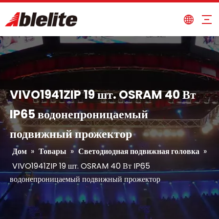
A420BIP 420W Лампа водонепроницаемая с движущимся головным светом
EVA250H 250 Вт 3 в 1 белый светодиод с подвижным прожектором
VIVO1941ZIP 19 шт. OSRAM 40 Вт
IP65 водонепроницаемый
подвижный прожектор
Дом
»
Товары
»
Светодиодная подвижная головка
»
B7 1x10 Вт сценический аккумуляторный фонарь
A120B 120 Вт белый светодиодный луч с движущимся головным светом
VIVO1941ZIP 19 шт. OSRAM 40 Вт IP65
водонепроницаемый подвижный прожектор