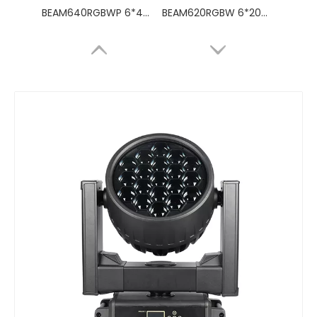
BEAM640RGBWP 6*40 Вт СВЕТОДИОДНЫЙ ЛУЧ ДВИЖУЩАЯСЯ ГОЛОВКА
BEAM620RGBW 6*20W rgbw 4in 1 СВЕТОДИОДНЫЙ ЛУЧ ДВИЖУЩАЯСЯ ГОЛОВКА
LP250CW-WW СВЕТОДИОДНЫЙ ПРОФИЛЬ 91x3 Вт
EVA281H 280 Вт OSRAM 3-в-1 лампа с подвижным головным светом