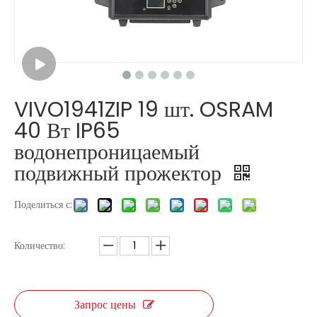
VIVO1941ZIP 19 шт. OSRAM
A420BIP 420W Лампа водонепроницаемая с движущимся головным светом
EVA250H 250 Вт 3 в 1 белый светодиод с подвижным прожектором
40 Вт IP65
водонепроницаемый
подвижный прожектор
Поделиться с:
Количество:
Запрос цены